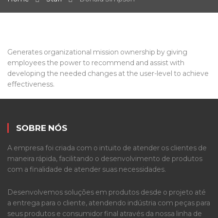
Generates organizational mission ownership by giving
employees the power to recommend and assist with
developing the needed changes at the user-level to achieve
effectiveness.
SOBRE NÓS
A empresa foi criada com o intuito de atender os clientes de
maneira rápida, facilitando o desenvolvimento de produtos
com a finalidade de atender suas necessidades.
Desenvolvemos soluções em produtos desde o projeto até
a entrega para o cliente, atendendo indústria com peças para
seus produtos e consumidor final através da nossa linha de