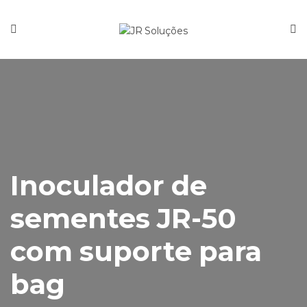
Página Inicial
Quem Somos
Serviços
Produtos
Contato
Inoculador de
Manuais
sementes JR-50
com suporte para
bag