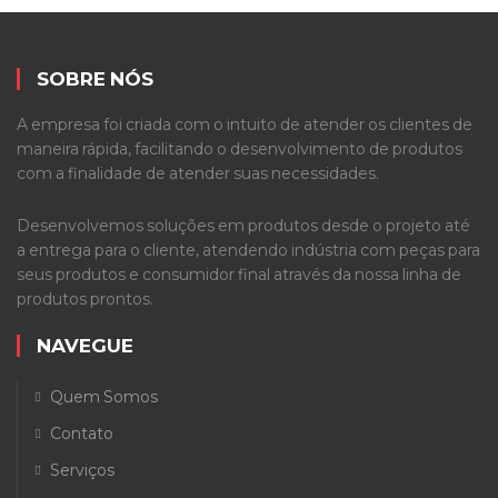
SOBRE NÓS
A empresa foi criada com o intuito de atender os clientes de
maneira rápida, facilitando o desenvolvimento de produtos
com a finalidade de atender suas necessidades.
Desenvolvemos soluções em produtos desde o projeto até
a entrega para o cliente, atendendo indústria com peças para
seus produtos e consumidor final através da nossa linha de
produtos prontos.
NAVEGUE
Quem Somos
Contato
Serviços