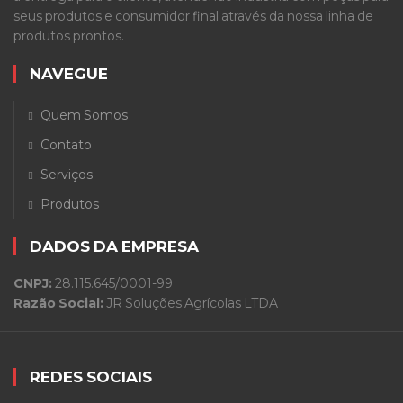
seus produtos e consumidor final através da nossa linha de
produtos prontos.
NAVEGUE
Quem Somos
Contato
Serviços
Produtos
DADOS DA EMPRESA
CNPJ:
28.115.645/0001-99
Razão Social:
JR Soluções Agrícolas LTDA
REDES SOCIAIS