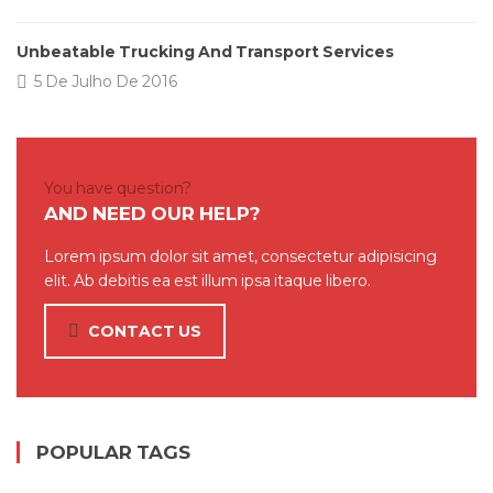
Unbeatable Trucking And Transport Services
5 De Julho De 2016
You have question?
AND NEED OUR HELP?
Lorem ipsum dolor sit amet, consectetur adipisicing
elit. Ab debitis ea est illum ipsa itaque libero.
CONTACT US
POPULAR TAGS