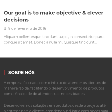
Our goal is to make objective & clever
decisions
9 de fevereiro de 2016
Aliquam pellentesque tincidunt turpis, in consectetur purus
congue sit amet. Donec a nulla mi. Quisque tincidunt…
SOBRE NÓS
A empresa foi criada com o intuito de atender os clientes de
maneira rápida, facilitando o desenvolvimento de produtos
com a finalidade de atender suas necessidades.
Desenvolvemos soluções em produtos desde o projeto até
a entrega para o cliente, atendendo indústria com peças para