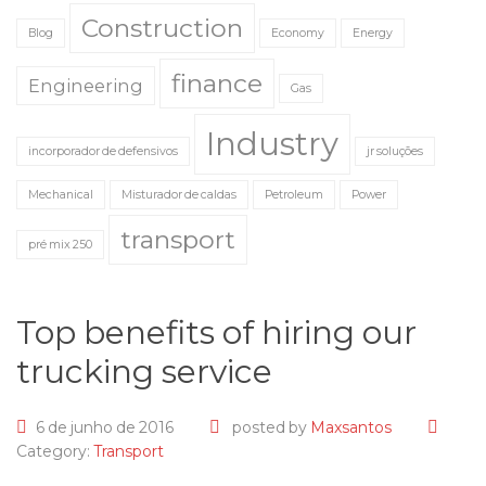
Construction
Blog
Economy
Energy
finance
Engineering
Gas
Industry
incorporador de defensivos
jr soluções
Mechanical
Misturador de caldas
Petroleum
Power
transport
pré mix 250
Top benefits of hiring our
trucking service
6 de junho de 2016
posted by
Maxsantos
Category:
Transport