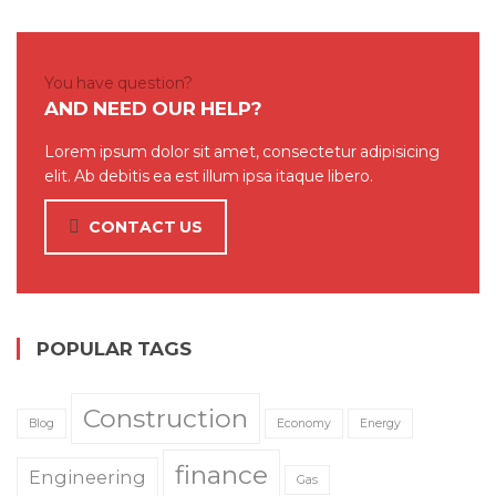
You have question?
AND NEED OUR HELP?
Lorem ipsum dolor sit amet, consectetur adipisicing
elit. Ab debitis ea est illum ipsa itaque libero.
CONTACT US
POPULAR TAGS
Construction
Blog
Economy
Energy
finance
Engineering
Gas