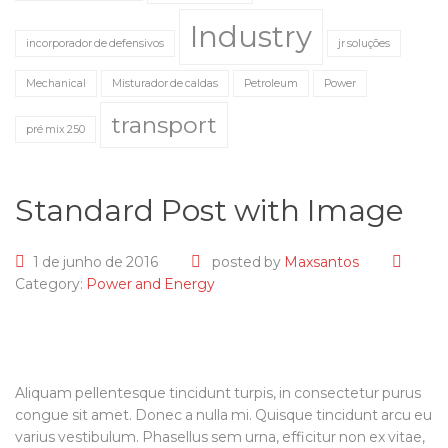
Industry
incorporador de defensivos
jr soluções
Mechanical
Misturador de caldas
Petroleum
Power
transport
pré mix 250
Standard Post with Image
1 de junho de 2016
posted by
Maxsantos
Category:
Power and Energy
Aliquam pellentesque tincidunt turpis, in consectetur purus
congue sit amet. Donec a nulla mi. Quisque tincidunt arcu eu
varius vestibulum. Phasellus sem urna, efficitur non ex vitae,