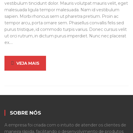
vestibulum tincidunt dolor. Mauris volutpat mauris velit, eget
malesuada ligula tempor malesuada. Nam id vestibulum
sapien. Morbi rhoncus sem ut pharetra pretium. Proin ac
tempor arcu, porta ornare sem. Phasellus convallis felis sed
purus tristique, id commodo turpis varius. Donec cursus velit
ut orci rutrum, in dictum purus imperdiet. Nunc nec placerat
ex.…
VEJA MAIS
SOBRE NÓS
A empresa foi criada com o intuito de atender os clientes de
maneira rápida, facilitando o desenvolvimento de produtos