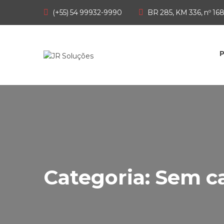
Página Inicial
(+55) 54 99932-9990
BR 285, KM 336, nº 16
Quem Somos
P
Serviços
Produtos
Contato
Manuais
Categoria:
Sem ca