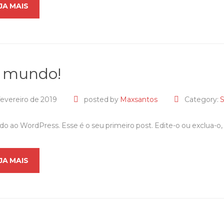
JA MAIS
, mundo!
fevereiro de 2019
posted by
Maxsantos
Category:
S
o ao WordPress. Esse é o seu primeiro post. Edite-o ou exclua-o
JA MAIS