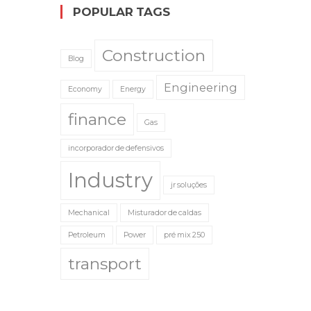
POPULAR TAGS
Construction
Blog
Engineering
Economy
Energy
finance
Gas
incorporador de defensivos
Industry
jr soluções
Mechanical
Misturador de caldas
Petroleum
Power
pré mix 250
transport