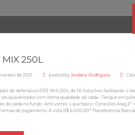
 MIX 250L
evereiro de 2021
posted by
Jordano Rodrigues
Cat
ador de defensivos PRÉ MIX 250L da JR Soluções, facilitando o t
o seu pulverizador com ótima qualidade da calda. -Tanque em polie
es de calda no fundo -Anti vórtex -Lava frasco -Conexões Arag 2” -
Formas de pagamento: A vista R$ 6.000,00 * Transferência Bancária