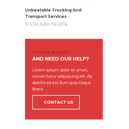
Unbeatable Trucking And
Transport Services
5 De Julho De 2016
You have question?
AND NEED OUR HELP?
Lorem ipsum dolor sit amet,
consectetur adipisicing elit. Ab
debitis ea est illum ipsa itaque
libero.
CONTACT US