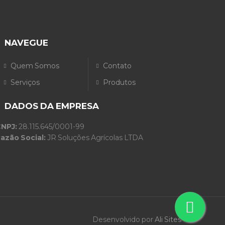
NAVEGUE
Quem Somos
Contato
Serviços
Produtos
DADOS DA EMPRESA
NPJ:
28.115.645/0001-99
azão Social:
JR Soluções Agrícolas LTDA
Desenvolvido por
Ali Sites