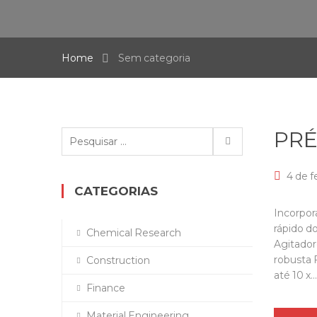
Home
Sem categoria
PRÉ
Pesquisar
por:
4 de f
CATEGORIAS
Incorpor
rápido d
Chemical Research
Agitador
robusta 
Construction
até 10 x…
Finance
Material Engineering